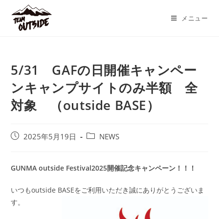
コ
ン
メニュー
テ
ン
ツ
5/31 GAFの日開催キャンペー
へ
ス
ンキャンプサイトのみ半額 全
キ
対象 （outside BASE）
ッ
プ
投
投
2025年5月19日
NEWS
稿
稿
公
カ
開
テ
GUNMA outside Festival2025開催記念キャンペーン！！！
日:
ゴ
リ
いつもoutside BASEをご利用いただき誠にありがとうございま
ー:
す。