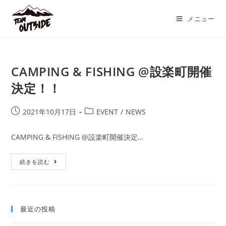
コ
ン
メニュー
テ
ン
ツ
CAMPING & FISHING @設楽町開催
へ
ス
決定！！
キ
ッ
投
投
2021年10月17日
EVENT
/
NEWS
プ
稿
稿
公
カ
CAMPING & FISHING @設楽町開催決定…
開
テ
日:
ゴ
CAMPING
続きを読む
リ
&
ー:
FISHING
@
設
楽
町
最近の投稿
開
催
決