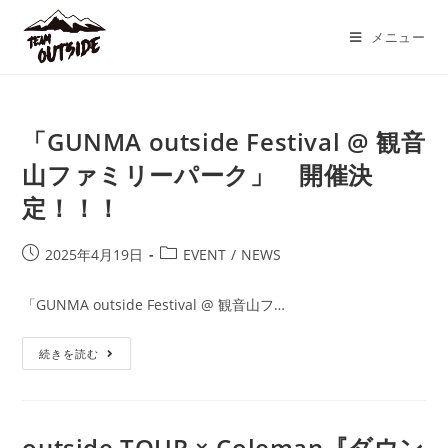
コ
ン
メニュー
テ
ン
ツ
「GUNMA outside Festival @ 観音
へ
ス
山ファミリーパーク」 開催決
キ
定！！！
ッ
プ
投
投
2025年4月19日
EVENT
/
NEWS
稿
稿
公
カ
「GUNMA outside Festival @ 観音山フ…
開
テ
日:
ゴ
「GUNMA
続きを読む
リ
Outside
ー:
Festival
@
観
音
山
outside TOUR × Coleman『ダウン