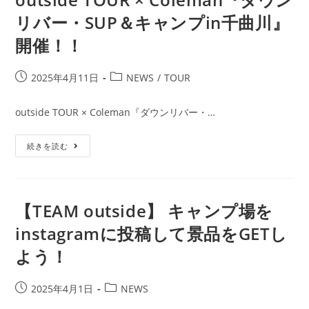
フ
ァ
リバー・SUP＆キャンプin千曲川』
ミ
リ
開催！！
ー
パ
ー
ク」
投
投
2025年4月11日
NEWS
/
TOUR
開
催
稿
稿
決
公
カ
定！！！
outside TOUR × Coleman『ダウンリバー・…
開
テ
日:
ゴ
Outside
続きを読む
リ
TOUR
ー:
×
Coleman『ダ
ウ
ン
リ
【TEAM outside】 キャンプ場を
バ
ー・
instagramに投稿して景品をGETし
SUP
＆
よう！
キ
ャ
ン
プ
投
投
2025年4月1日
NEWS
In
千
稿
稿