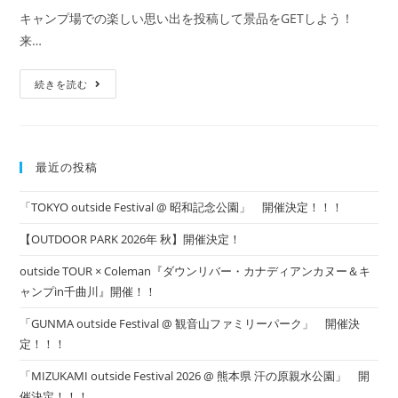
曲
公
カ
川』
キャンプ場での楽しい思い出を投稿して景品をGETしよう！
開
開
テ
催！！
来…
日:
ゴ
リ
【TEAM
ー:
続きを読む
Outside】
キ
ャ
ン
プ
場
最近の投稿
を
Instagram
に
「TOKYO outside Festival @ 昭和記念公園」 開催決定！！！
投
稿
し
【OUTDOOR PARK 2026年 秋】開催決定！
て
景
品
outside TOUR × Coleman『ダウンリバー・カナディアンカヌー＆キ
を
ャンプin千曲川』開催！！
GET
し
よ
「GUNMA outside Festival @ 観音山ファミリーパーク」 開催決
う！
定！！！
「MIZUKAMI outside Festival 2026 @ 熊本県 汗の原親水公園」 開
催決定！！！