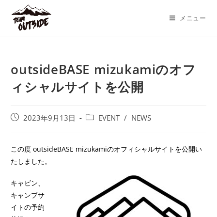
コ
ン
メニュー
テ
ン
ツ
outsideBASE mizukamiのオフ
へ
ス
ィシャルサイトを公開
キ
ッ
プ
投
投
2023年9月13日
EVENT
/
NEWS
稿
稿
公
カ
開
テ
この度 outsideBASE mizukamiのオフィシャルサイトを公開い
日:
ゴ
たしました。
リ
ー:
キャビン、
キャンプサ
イトの予約