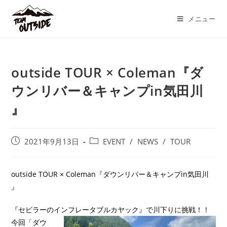
コ
ン
メニュー
テ
ン
ツ
outside TOUR × Coleman『ダ
へ
ス
ウンリバー＆キャンプin気田川
キ
』
ッ
プ
投
投
2021年9月13日
EVENT
/
NEWS
/
TOUR
稿
稿
公
カ
開
テ
outside TOUR × Coleman『ダウンリバー＆キャンプin気田川
日:
ゴ
』
リ
ー:
『セビラーのインフレータブルカヤック』で川下りに挑戦！！
今回「ダウ