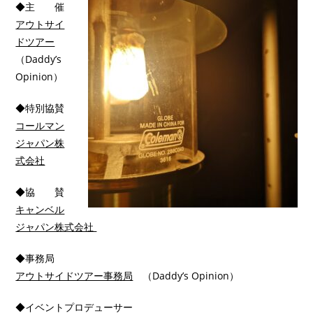
◆主 催
アウトサイ
ドツアー
（Daddy’s
Opinion）
◆特別協賛
コールマン
ジャパン株
式会社
◆協 賛
キャンベル
ジャパン株式会社
◆事務局
アウトサイドツアー事務局
（Daddy’s Opinion）
◆イベントプロデューサー