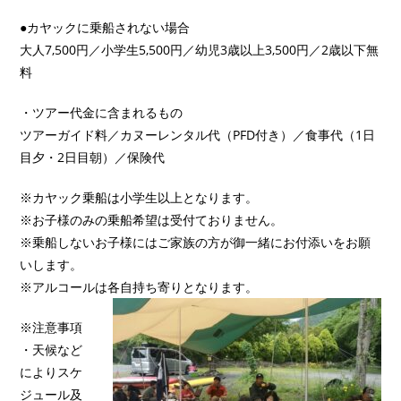
●カヤックに乗船されない場合
大人7,500円／小学生5,500円／幼児3歳以上3,500円／2歳以下無
料
・ツアー代金に含まれるもの
ツアーガイド料／カヌーレンタル代（PFD付き）／食事代（1日
目夕・2日目朝）／保険代
※カヤック乗船は小学生以上となります。
※お子様のみの乗船希望は受付ておりません。
※乗船しないお子様にはご家族の方が御一緒にお付添いをお願
いします。
※アルコールは各自持ち寄りとなります。
※注意事項
・天候など
によりスケ
ジュール及