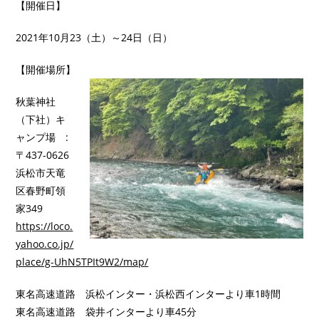
【開催日】
2021年10月23（土）～24日（日）
【開催場所】
秋葉神社
（下社）キ
ャンプ場 :
〒437-0626
浜松市天竜
区春野町領
家349
https://loco.
yahoo.co.jp/
place/g-UhN5TPIt9W2/map/
東名高速道路 浜松インター・浜松西インターより車1時間
東名高速道路 袋井インターより車45分