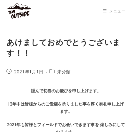
コ
ン
メニュー
テ
ン
ツ
あけましておめでとうございま
へ
ス
す！！
キ
ッ
プ
投
投
2021年1月1日
未分類
稿
稿
公
カ
開
テ
謹んで初春のお慶びを申し上げます。
日:
ゴ
リ
旧年中は皆様からのご愛顧を承りました事を厚く御礼申し上げ
ー:
ます。
2021年も皆様とフィールドでお会いできます事を 楽しみにして
おります。