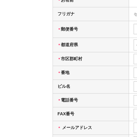
＊
フリガナ
郵便番号
＊
都道府県
＊
市区郡町村
＊
番地
＊
ビル名
電話番号
＊
FAX番号
メールアドレス
＊